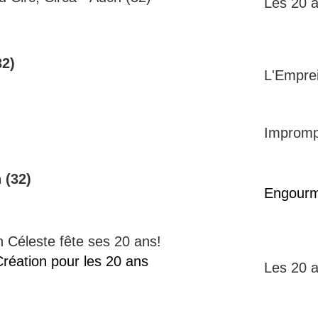
Les 20 
32)
L'Empre
Impromp
 (32)
Engourm
on Céleste fête ses 20 ans!
Création pour les 20 ans
Les 20 