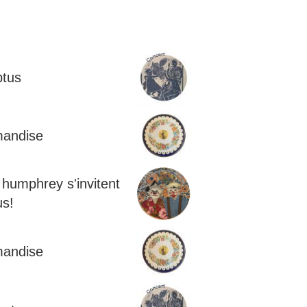
tus
andise
 humphrey s'invitent
us!
andise