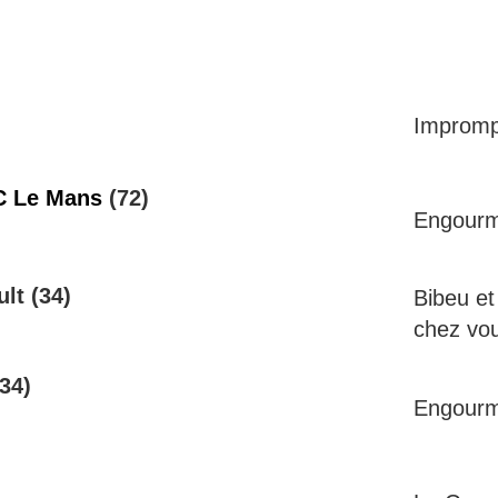
Impromp
C Le Mans
(72)
Engourm
lt (34)
Bibeu et
chez vo
34)
Engourm