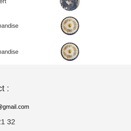
ert
andise
andise
t :
e@gmail.com
21 32