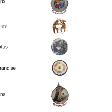
ans
inte
tus
andise
ans