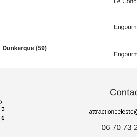
Le Conc
Engourm
, Dunkerque (59
)
Engourm
Contac
attractioncelest
06 70 73 