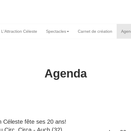
L'Attraction Céleste
Spectacles
Carnet de création
Agen
Agenda
de l'attraction céleste
on Céleste fête ses 20 ans!
u Circ, Circa - Auch (32)